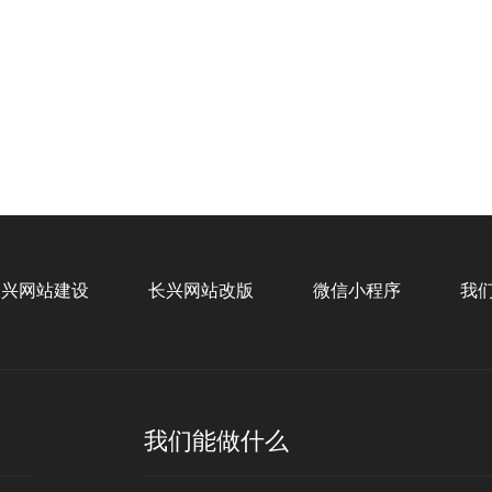
您的
浙江柿子新能源科技
企业官网、移动端、后端设计
招
长兴网站建设
长兴网站改版
微信小程序
我
验证码
我们能做什么