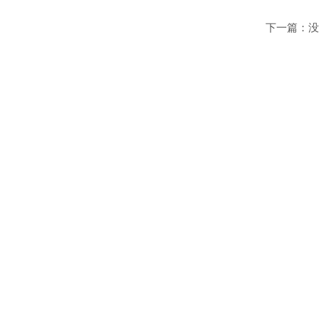
外贸网
下一篇：
没
年度运