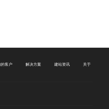
预算
3千-1万
1万-3万
3万-8万
8万以上
海鼎健康美业
企业官网、移动端、后端设计
标项目
们的客户
解决方案
建站资讯
关于