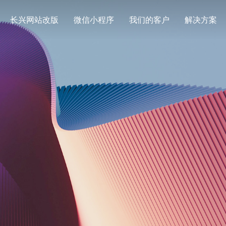
长兴网站改版
微信小程序
我们的客户
解决方案
解决方案
企业网站
外贸
定制化视觉设计与互动策划方案
创意品牌型网站建设
企业
企业品牌高端网站建设
企业品牌高端网站设计
营销推
网站建设资讯
网站
最新网站建设资讯
全网网
旅游、交通行业网站建设
学院、学校
解决方案
解决方案
网站建设定制改版
购物
系统门户
更贴身、易落地、高性价比
更贴身、易落
定制化网站建设改版方案
零售在
系统门户网站建设
物流、快递行业网站建设
节能环保行
解决方案
决方案
更贴身、易落地、高性价比
更贴身、易落