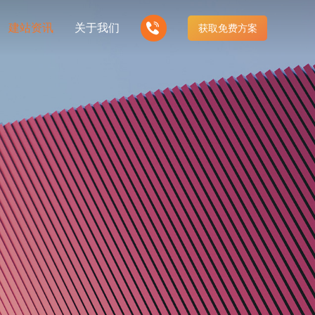
建站资讯
关于我们
获取免费方案
我们的产品
企业
事业单位
多样化产品总有一个满足你的需求
营销型网站建设
响应式网站建设
政务部门网站
广转化获客网站
适应各个终端设备网站
优化
微信小程序开发
站推广
即开即用不用等待
行业网站建设
安防、监控行业网站建设
解决方案
商城型网站建设
手机微信网站建设
地、高性价比
更贴身、易落地、高性价比
线电子商务网站
移动手机互联网站开发
业网站建设解
金融、P2P行业网站建设解
决方案
地、高性价比
更贴身、易落地、高性价比