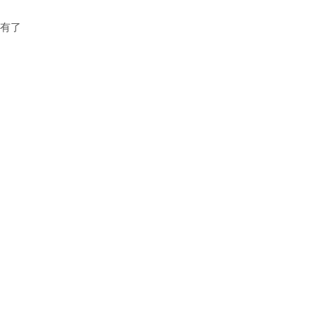
站设计
·
电商及系统平台开发
·
微信小程序开发
·
有了
维服务