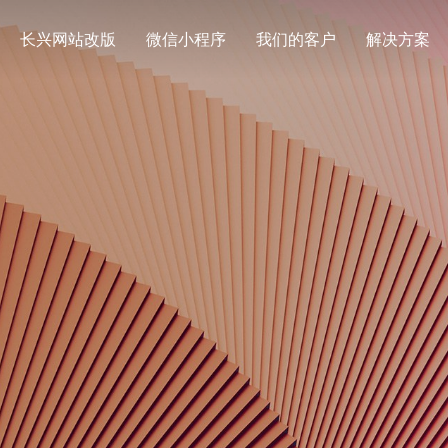
长兴网站改版
微信小程序
我们的客户
解决方案
解决方案
企业网站
外贸
定制化视觉设计与互动策划方案
创意品牌型网站建设
企业
企业品牌高端网站建设
企业品牌高端网站设计
营销推
网站建设资讯
网站
最新网站建设资讯
全网网
旅游、交通行业网站建设
学院、学校
解决方案
解决方案
网站建设定制改版
购物
系统门户
更贴身、易落地、高性价比
更贴身、易落
定制化网站建设改版方案
零售在
系统门户网站建设
物流、快递行业网站建设
节能环保行
解决方案
决方案
更贴身、易落地、高性价比
更贴身、易落