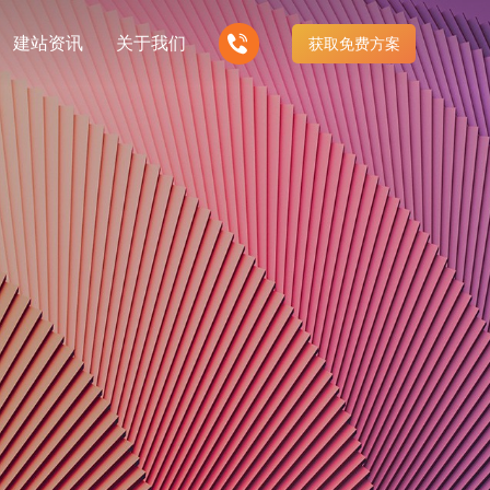
建站资讯
关于我们
获取免费方案
我们的产品
企业
事业单位
多样化产品总有一个满足你的需求
营销型网站建设
响应式网站建设
政务部门网站
广转化获客网站
适应各个终端设备网站
优化
微信小程序开发
站推广
即开即用不用等待
行业网站建设
安防、监控行业网站建设
解决方案
商城型网站建设
手机微信网站建设
地、高性价比
更贴身、易落地、高性价比
线电子商务网站
移动手机互联网站开发
业网站建设解
金融、P2P行业网站建设解
决方案
地、高性价比
更贴身、易落地、高性价比