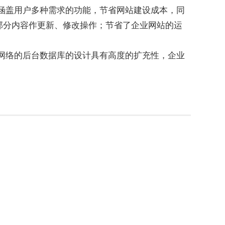
涵盖用户多种需求的功能，节省网站建设成本，同
座机
部分内容作更新、修改操作；节省了企业网站的运
0572-612387
网络的后台数据库的设计具有高度的扩充性，企业
手机
1336220255
牌型网站
·
标准企业官网建设
·
营销型网站建设
·
站设计
·
电商及系统平台开发
·
微信小程序开发
·
维服务