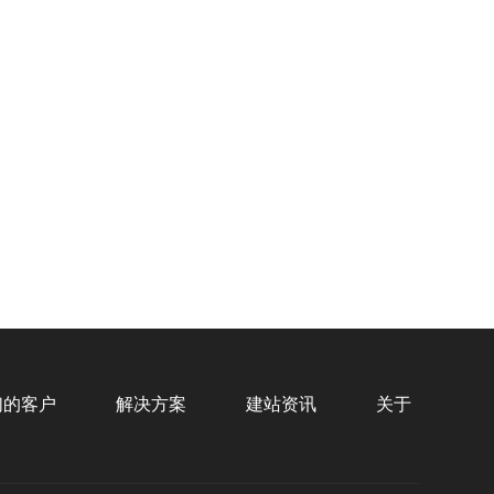
海鼎健康美业
预算
3千-1万
1万-3万
3万-8万
8万以上
企业官网、移动端、后端设计
们的客户
解决方案
建站资讯
关于
标项目