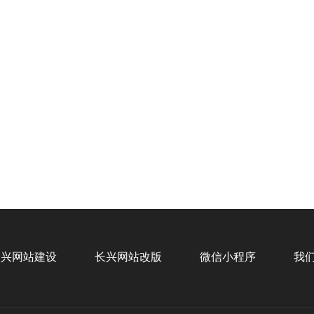
浙江柿子新能源科技
您的
企业官网、移动端、后端设计
长兴网站建设
长兴网站改版
微信小程序
我
招